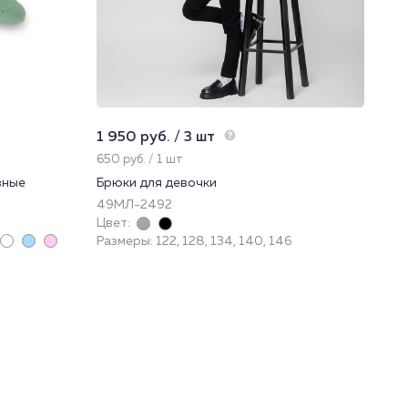
1 950 руб. / 3 шт
1 2
650 руб. / 1 шт
426
вные
Брюки для девочки
Фу
49МЛ-2492
22Р
Цвет:
Цве
Размеры: 122, 128, 134, 140, 146
Раз