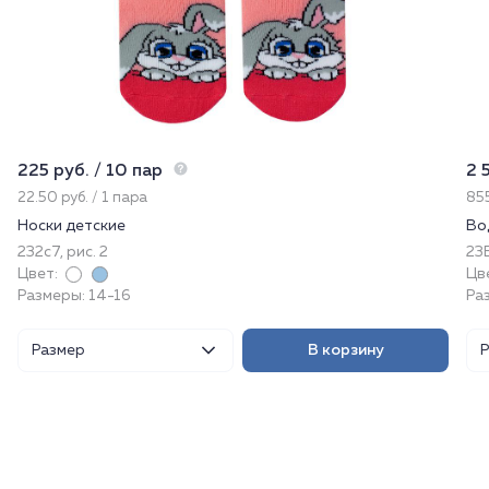
225 руб. / 10 пар
2 
22.50 руб. / 1 пара
855
Носки детские
Во
232с7, рис. 2
23
Цвет:
Цв
Размеры: 14-16
Раз
Размер
В корзину