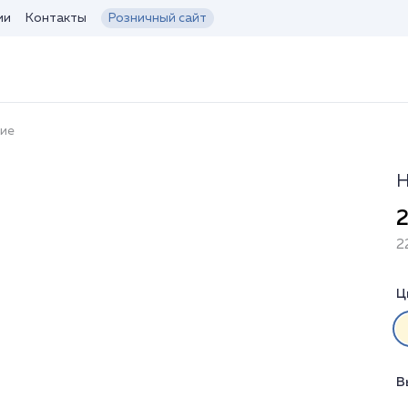
ии
Контакты
Розничный сайт
кие
Н
2
2
Ц
В