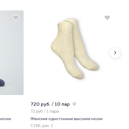
720 руб. / 10 пар
225
72 руб. / 1 пара
22.
носки
Женские однотонные высокие носки
Нос
С196, рис. 1
22