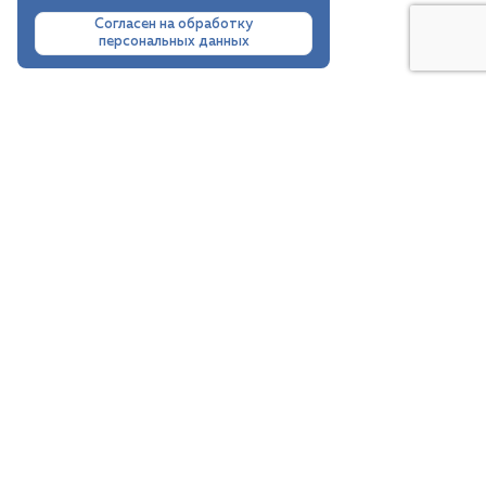
Согласен на обработку
персональных данных
Узнавайте о новинках первыми
Оформите подписку на рассылку, чтобы
первыми узнавать обо всех новинках
Подписываясь на рассылку, вы соглашаетесь с
условиями Политики конфиденциальности
Каталог
Покупателям
Компания