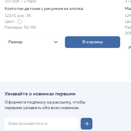
150 руб. / 1 пара
272
Колготки детские с рисунком из хлопка
Ма
122с5, рис. 36
12
Цвет:
Цв
Размеры: 92-98
Раз
(XX
Размер
В корзину
Узнавайте о новинках первыми
Оформите подписку на рассылку, чтобы
первыми узнавать обо всех новинках