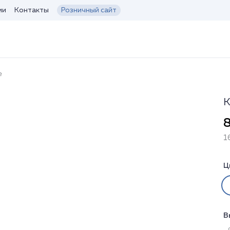
ии
Контакты
Розничный сайт
е
К
8
1
Ц
В