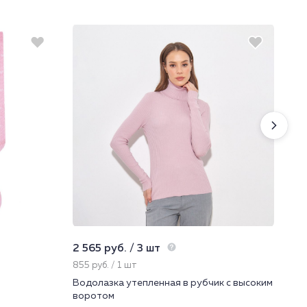
2 565 руб. / 3 шт
225
855 руб. / 1 шт
22.
Водолазка утепленная в рубчик с высоким
Нос
воротом
222