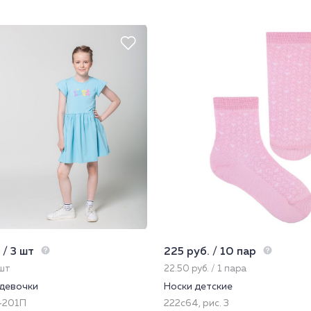
 / 3 шт
225 руб. / 10 пар
 шт
22.50 руб. / 1 пара
 девочки
Носки детские
-201П
222с64, рис. 3