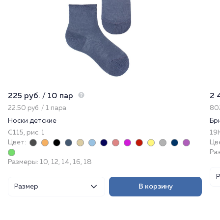
225 руб. / 10 пар
2 
22.50 руб. / 1 пара
802
Носки детские
Бр
С115, рис. 1
19
Цвет:
Цв
Раз
Размеры: 10, 12, 14, 16, 18
Размер
В корзину