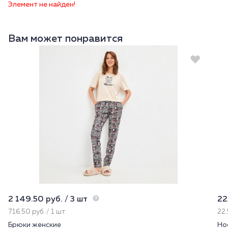
Элемент не найден!
Вам может понравится
2 149.50 руб. / 3 шт
22
716.50 руб. / 1 шт
22.
Брюки женские
Но