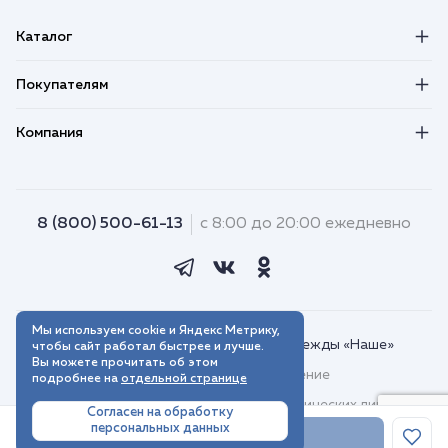
Каталог
Покупателям
Компания
8 (800) 500-61-13
с 8:00 до 20:00 ежедневно
Мы используем cookie и Яндекс Метрику,
© 2018–2026. Интернет-магазин одежды «Наше»
чтобы сайт работал быстрее и лучше.
Вы можете прочитать об этом
Пользовательское соглашение
подробнее на
отдельной странице
Договор присоединения для юридических лиц
Согласен на обработку
персональных данных
Политика обработки персональных данных
В корзину