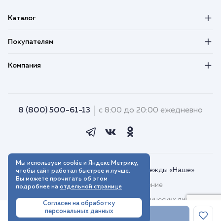
Каталог
Покупателям
Компания
8 (800) 500-61-13
с 8:00 до 20:00 ежедневно
Мы используем cookie и Яндекс Метрику,
© 2018–2026. Интернет-магазин одежды «Наше»
чтобы сайт работал быстрее и лучше.
Вы можете прочитать об этом
Пользовательское соглашение
подробнее на
отдельной странице
Договор присоединения для юридических лиц
Согласен на обработку
персональных данных
Политика обработки персональных данных
В корзину