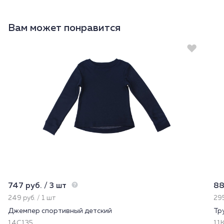
Вам может понравится
747 руб. / 3 шт
88
249 руб. / 1 шт
295
Джемпер спортивный детский
Тр
14С135
11