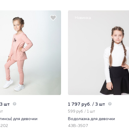
Новинка
 3 шт
1 797 руб. / 3 шт
шт
599 руб. / 1 шт
гинсы) для девочки
Водолазка для девочки
-202
43В-3507