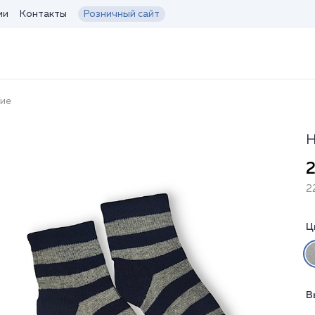
ии
Контакты
Розничный сайт
кие
Н
2
2
Ц
В