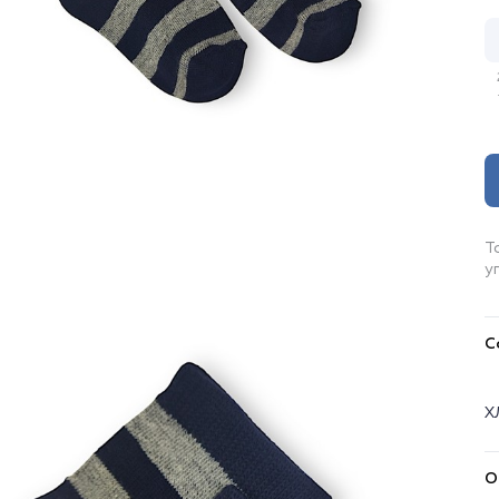
Т
у
С
Х
О