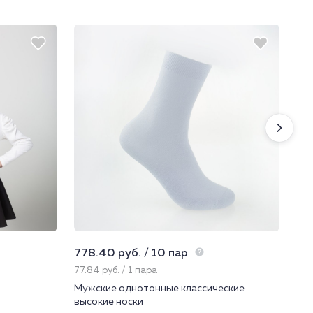
778.40 руб. / 10 пар
2 5
77.84 руб. / 1 пара
852
Мужские однотонные классические
Шо
высокие носки
19