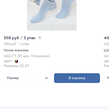
558 руб. / 3 упак
48
186 руб. / 1 упак
161
Носки женские
Ша
422с77-3П, рис. 9 (просеко)
41
Цвет:
Цв
Размеры: 25, 27
Раз
Размер
В корзину