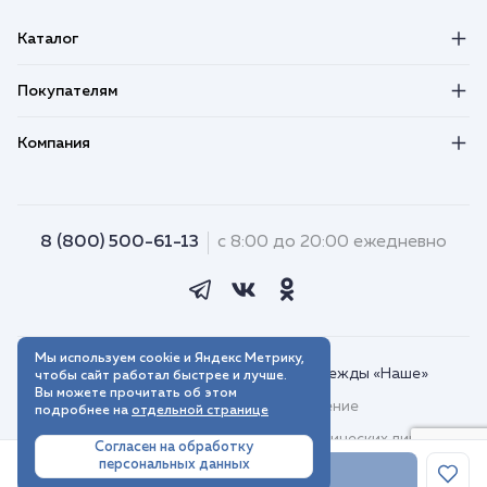
Каталог
Покупателям
Компания
8 (800) 500-61-13
с 8:00 до 20:00 ежедневно
Мы используем cookie и Яндекс Метрику,
© 2018–2026. Интернет-магазин одежды «Наше»
чтобы сайт работал быстрее и лучше.
Вы можете прочитать об этом
Пользовательское соглашение
подробнее на
отдельной странице
Договор присоединения для юридических лиц
Согласен на обработку
персональных данных
Политика обработки персональных данных
В корзину