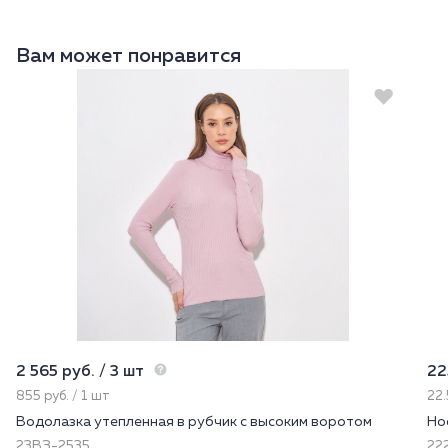
Вам может понравится
2 565 руб. / 3 шт
22
855 руб. / 1 шт
22.
Водолазка утепленная в рубчик с высоким воротом
Но
23ВЗ-2535
222