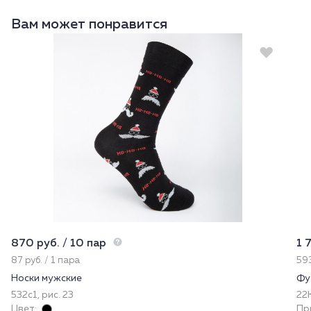
Вам может понравится
870 руб. / 10 пар
1 
87 руб. / 1 пара
593
Носки мужские
Фу
532с1, рис. 23
22
Цвет:
Пр