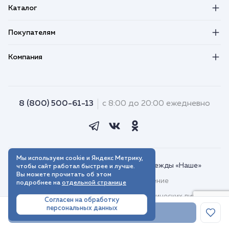
Каталог
Покупателям
Компания
8 (800) 500-61-13
с 8:00 до 20:00 ежедневно
Мы используем cookie и Яндекс Метрику,
© 2018–2026. Интернет-магазин одежды «Наше»
чтобы сайт работал быстрее и лучше.
Вы можете прочитать об этом
Пользовательское соглашение
подробнее на
отдельной странице
Договор присоединения для юридических лиц
Согласен на обработку
персональных данных
Политика обработки персональных данных
В корзину