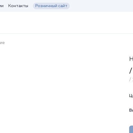
ии
Контакты
Розничный сайт
кие
Н
/
/ 
Ц
В