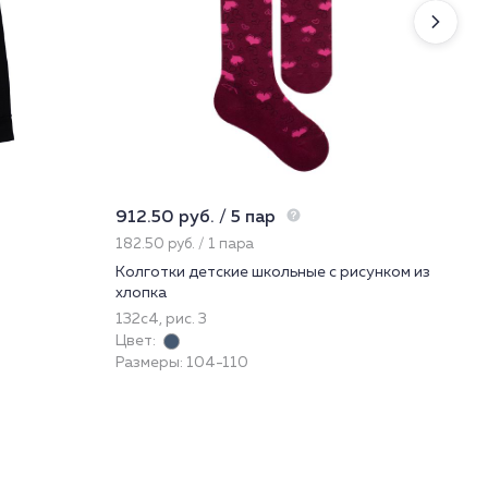
912.50 руб. / 5 пар
1 9
182.50 руб. / 1 пара
650
Колготки детские школьные с рисунком из
Брю
хлопка
49
132с4, рис. 3
Цве
Цвет:
Раз
Размеры: 104-110