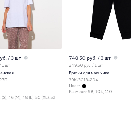
уб. / 3 шт
748.50 руб. / 3 шт
/ 1 шт
249.50 руб. / 1 шт
енская
Брюки для мальчика
227П
39К-3013-204
Цвет:
Размеры: 98, 104, 110
S), 46 (M), 48 (L), 50 (XL), 52