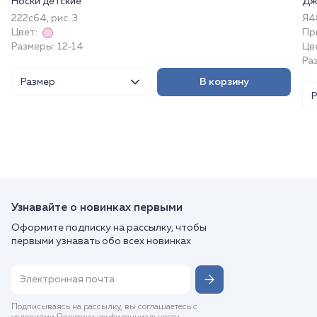
Носки детские
Дж
222с64, рис. 3
Я4
Цвет:
Пр
Размеры: 12-14
Цв
Ра
Размер
В корзину
Узнавайте о новинках первыми
Оформите подписку на рассылку, чтобы
первыми узнавать обо всех новинках
Подписываясь на рассылку, вы соглашаетесь с