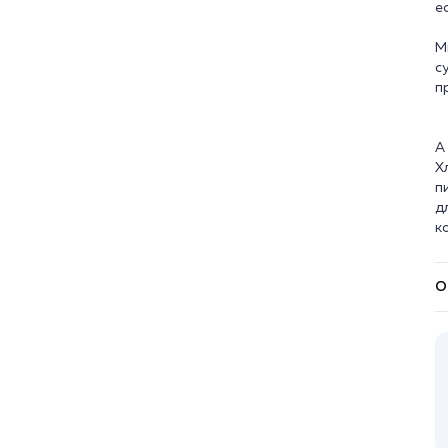
е
М
с
п
А
Х
п
д
О