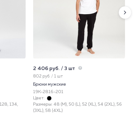
2 406 руб. / 3 шт
225
802 руб. / 1 шт
22.
Брюки мужские
Нос
19К-2816-201
232
Цвет:
Цве
 128, 134,
Размеры: 48 (M), 50 (L), 52 (XL), 54 (2XL), 56
Раз
(3XL), 58 (4XL)