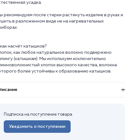
стественная усадка.
ы рекомендуем после стирки растянуть изделие в руках и
ушить в разложенном виде не на нагревательных
риборах.
 как насчёт катышков?
лопок, как любое натуральное волокно подвержено
илингу (катышкам). Мы используем исключительно
линноволокнистый хлопок высокого качества, волокна
писание
Подписка на поступление товара
Уведомить о поступлении