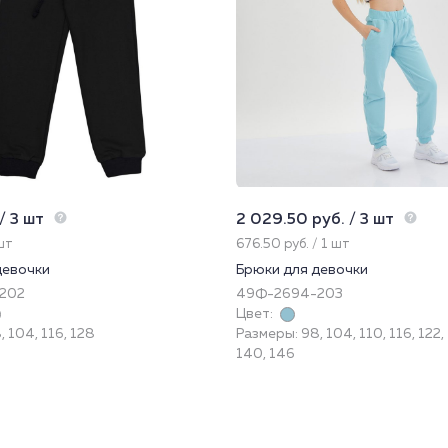
/ 3 шт
2 029.50 руб. / 3 шт
 шт
676.50 руб. / 1 шт
девочки
Брюки для девочки
202
49Ф-2694-203
Цвет:
 104, 116, 128
Размеры: 98, 104, 110, 116, 122,
140, 146