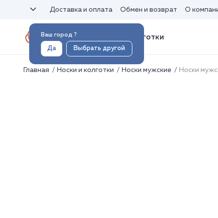
Доставка и оплата
Обмен и возврат
О компан
Ваш город
?
Носки и колготки
Да
Выбрать другой
Главная
Носки и колготки
Носки мужские
Носки мужс