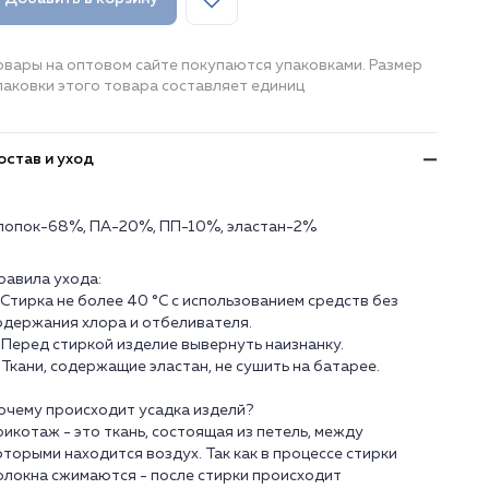
овары на оптовом сайте покупаются упаковками. Размер
паковки этого товара составляет единиц
остав и уход
лопок-68%, ПА-20%, ПП-10%, эластан-2%
равила ухода:
. Стирка не более 40 °C с использованием средств без
одержания хлора и отбеливателя.
. Перед стиркой изделие вывернуть наизнанку.
. Ткани, содержащие эластан, не сушить на батарее.
очему происходит усадка изделй?
рикотаж - это ткань, состоящая из петель, между
оторыми находится воздух. Так как в процессе стирки
олокна сжимаются - после стирки происходит