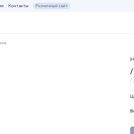
ии
Контакты
Розничный сайт
кие
Н
/
/ 
Ц
В