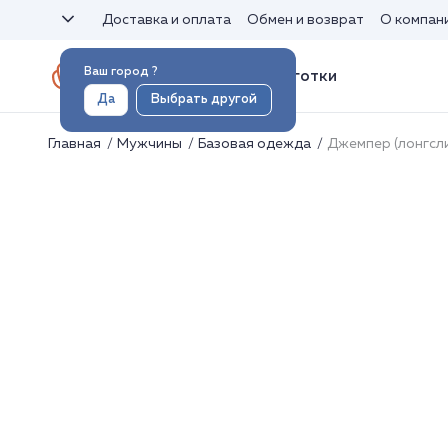
Доставка и оплата
Обмен и возврат
О компан
Ваш город
?
Носки и колготки
Да
Выбрать другой
Главная
Мужчины
Базовая одежда
Джемпер (лонгсл