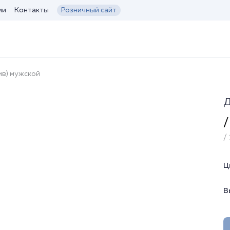
ии
Контакты
Розничный сайт
ив) мужской
Д
/
/ 
Ц
В