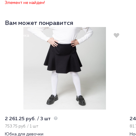
Элемент не найден!
Вам может понравится
Новинка
2 261.25 руб. / 3 шт
24
753.75 руб. / 1 шт
81.
Юбка для девочки
Но