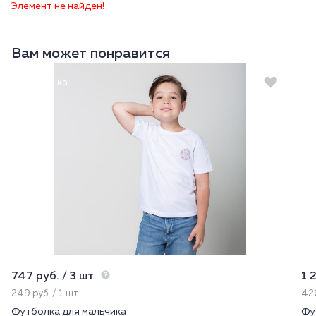
Элемент не найден!
Вам может понравится
Новинка
747 руб. / 3 шт
1 
249 руб. / 1 шт
426
Футболка для мальчика
Фу