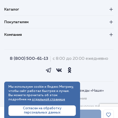
Каталог
Покупателям
Компания
8 (800) 500-61-13
с 8:00 до 20:00 ежедневно
Мы используем cookie и Яндекс Метрику,
© 2018–2026. Интернет-магазин одежды «Наше»
чтобы сайт работал быстрее и лучше.
Вы можете прочитать об этом
Пользовательское соглашение
подробнее на
отдельной странице
Договор присоединения для юридических лиц
Согласен на обработку
персональных данных
Политика обработки персональных данных
В корзину