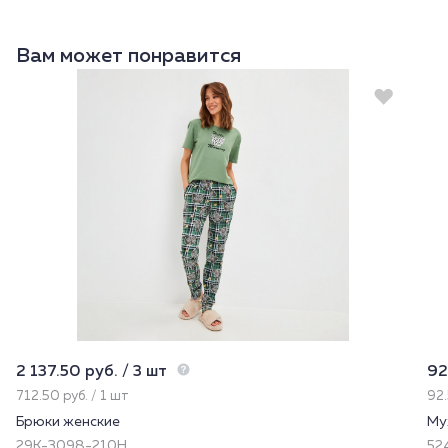
Вам может понравится
2 137.50 руб. / 3 шт
92
712.50 руб. / 1 шт
92.
Брюки женские
Му
29К-3098-210Н
524