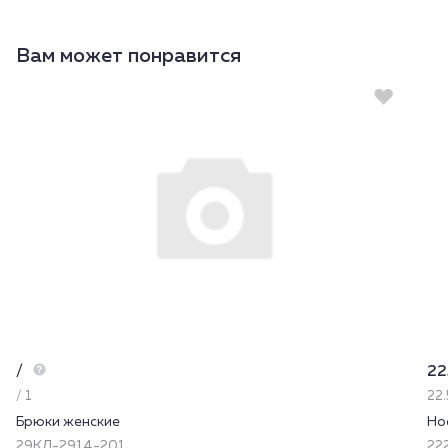
Вам может понравится
/
22
/ 1
22.
Брюки женские
Но
29КЛ-2914-201
222