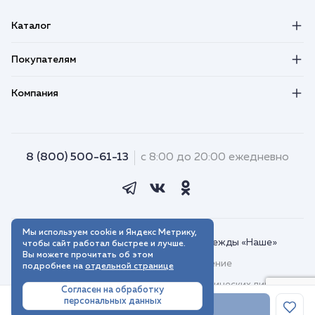
Каталог
Покупателям
Компания
8 (800) 500-61-13
с 8:00 до 20:00 ежедневно
Мы используем cookie и Яндекс Метрику,
© 2018–2026. Интернет-магазин одежды «Наше»
чтобы сайт работал быстрее и лучше.
Вы можете прочитать об этом
Пользовательское соглашение
подробнее на
отдельной странице
Договор присоединения для юридических лиц
Согласен на обработку
персональных данных
Политика обработки персональных данных
В корзину