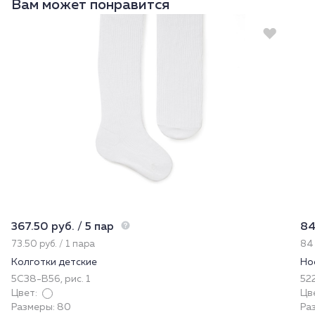
Вам может понравится
367.50 руб. / 5 пар
84
73.50 руб. / 1 пара
84 
Колготки детские
Но
5С38-В56, рис. 1
522
Цвет:
Цв
Размеры: 80
Ра