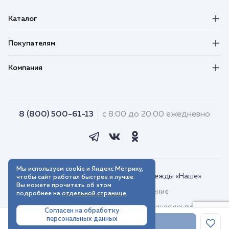
Каталог
Покупателям
Компания
8 (800) 500-61-13
с 8:00 до 20:00 ежедневно
Мы используем cookie и Яндекс Метрику,
© 2018–2026. Интернет-магазин одежды «Наше»
чтобы сайт работал быстрее и лучше.
Вы можете прочитать об этом
Пользовательское соглашение
подробнее на
отдельной странице
Договор присоединения для юридических лиц
Согласен на обработку
персональных данных
Политика обработки персональных данных
В корзину