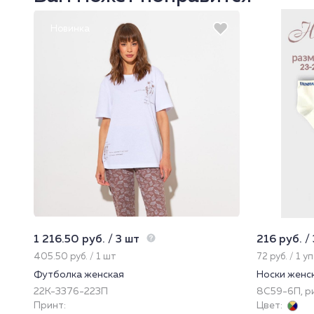
Новинка
1 216.50 руб. / 3 шт
216 руб. /
405.50 руб. / 1 шт
72 руб. / 1 у
Футболка женская
Носки женс
22К-3376-223П
8С59-6П, ри
Принт:
Цвет: