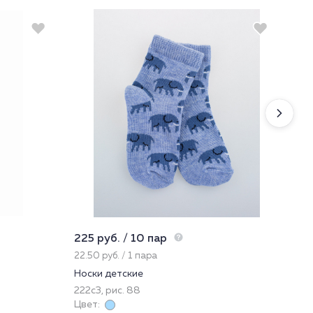
225 руб. / 10 пар
750
22.50 руб. / 1 пара
150
Носки детские
Кол
222с3, рис. 88
122
Цвет:
Цве