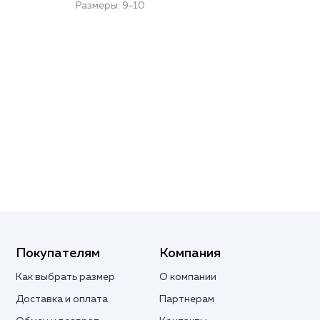
Размеры: 9-10
Раз
Покупателям
Компания
Как выбрать размер
О компании
Доставка и оплата
Партнерам