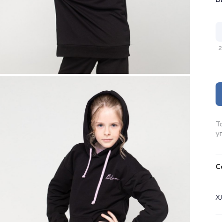
В
2
Т
у
С
Х