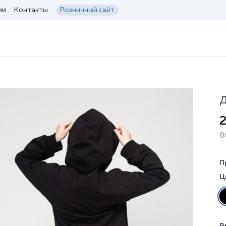
ии
Контакты
Розничный сайт
Д
2
8
П
Ц