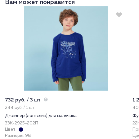
Вам может понравится
732 руб. / 3 шт
1 
244 руб. / 1 шт
402
Джемпер (лонгслив) для мальчика
Фу
33К-2925-202П
22
Цвет:
Пр
Размеры: 98
Цв