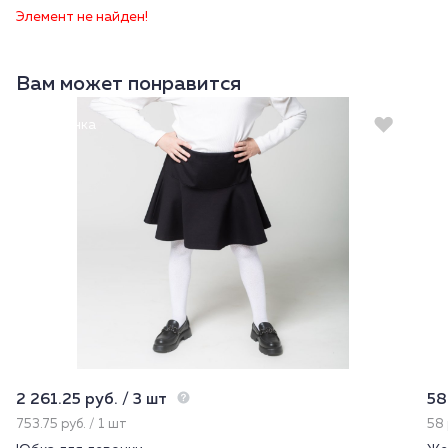
Элемент не найден!
Вам может понравится
Новинка
2 261.25 руб. / 3 шт
58
753.75 руб. / 1 шт
58 