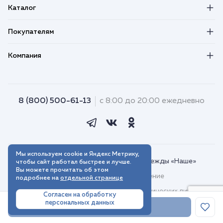
Каталог
Покупателям
Компания
8 (800) 500-61-13
с 8:00 до 20:00 ежедневно
Мы используем cookie и Яндекс Метрику,
© 2018–2026. Интернет-магазин одежды «Наше»
чтобы сайт работал быстрее и лучше.
Вы можете прочитать об этом
Пользовательское соглашение
подробнее на
отдельной странице
Договор присоединения для юридических лиц
Согласен на обработку
персональных данных
Политика обработки персональных данных
В корзину