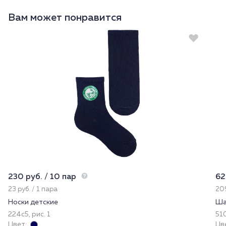
Вам может понравится
230 руб. / 10 пар
62
23 руб. / 1 пара
209
Носки детские
Ша
224с5, рис. 1
51
Цвет:
Цв