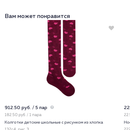
Вам может понравится
912.50 руб. / 5 пар
22
182.50 руб. / 1 пара
22.
Колготки детские школьные с рисунком из хлопка
Но
132с4, рис. 3
222