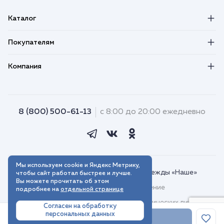
Каталог
Покупателям
Компания
8 (800) 500-61-13
с 8:00 до 20:00 ежедневно
Мы используем cookie и Яндекс Метрику,
© 2018–2026. Интернет-магазин одежды «Наше»
чтобы сайт работал быстрее и лучше.
Вы можете прочитать об этом
Пользовательское соглашение
подробнее на
отдельной странице
Договор присоединения для юридических лиц
Согласен на обработку
персональных данных
Политика обработки персональных данных
В корзину