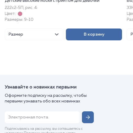
Детские высокие носки с принтом для девочки
Во
222с2-5П, рис. 4
33
Цвет:
Цв
Размеры: 9-10
Раз
Размер
В корзину
Узнавайте о новинках первыми
Оформите подписку на рассылку, чтобы
первыми узнавать обо всех новинках
Подписываясь на рассылку, вы соглашаетесь с