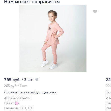
Вам может понравится
795 руб. / 3 шт
22
265 руб. / 1 шт
22.
Лосины (леггинсы) для девочки
Но
49КЛ-2237-202
232
Цвет:
Цв
Размеры: 110, 116
Ра