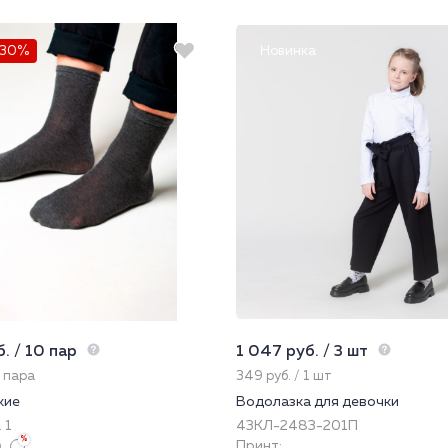
-30%
Новинка
. / 10 пар
1 047 руб. / 3 шт
1 пара
349 руб. / 1 шт
кие
Водолазка для девочки
 1
43КЛ-2483-201П
Принт: