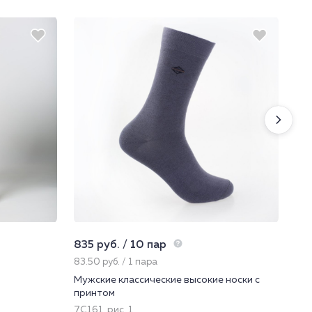
835 руб. / 10 пар
225
83.50 руб. / 1 пара
22.
Мужские классические высокие носки с
Нос
принтом
222
7С161, рис. 1
Цве