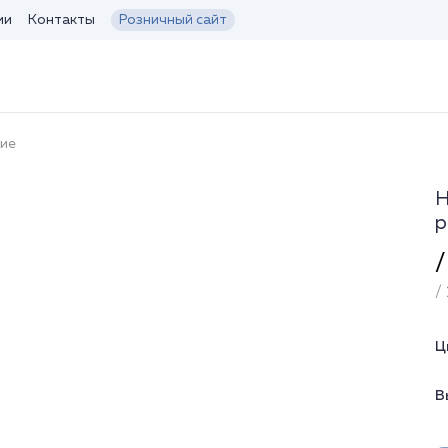
ии
Контакты
Розничный сайт
кие
Н
р
/
/ 
Ц
В