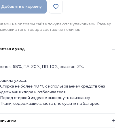
Добавить в корзину
овары на оптовом сайте покупаются упаковками. Размер
паковки этого товара составляет единиц
остав и уход
лопок-68%, ПА-20%, ПП-10%, эластан-2%
равила ухода:
. Стирка не более 40 °C с использованием средств без
одержания хлора и отбеливателя.
. Перед стиркой изделие вывернуть наизнанку.
. Ткани, содержащие эластан, не сушить на батарее.
писание