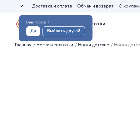
Доставка и оплата
Обмен и возврат
О компан
Ваш город
?
Носки и колготки
Да
Выбрать другой
Главная
Носки и колготки
Носки детские
Носки детс