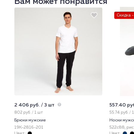
Вам может понравится
Скидка 
2 406 руб. / 3 шт
557.40 руб
802 руб. / 1 шт
55.74 руб. / 
Брюки мужские
Носки мужс
19К-2816-201
522с88, рис.
Цвет:
Цвет: