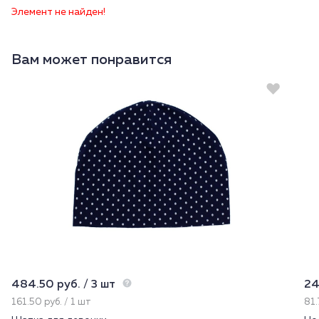
Элемент не найден!
Вам может понравится
484.50 руб. / 3 шт
24
161.50 руб. / 1 шт
81.