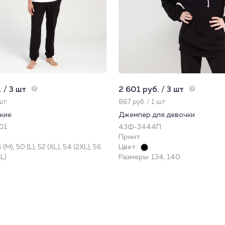
 / 3 шт
2 601 руб. / 3 шт
 шт
867 руб. / 1 шт
кие
Джемпер для девочки
01
43Ф-3444П
Принт:
M), 50 (L), 52 (XL), 54 (2XL), 56
Цвет:
XL)
Размеры: 134, 140