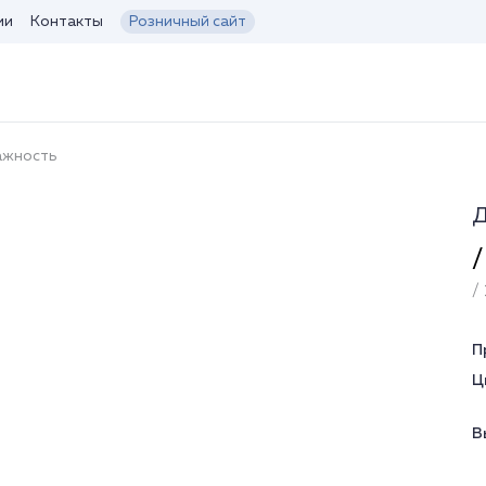
ии
Контакты
Розничный сайт
ажность
Д
/
/ 
П
Ц
В