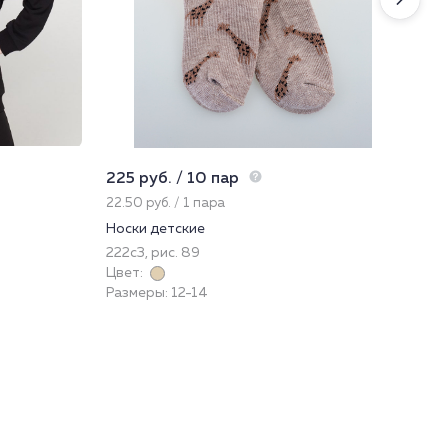
225 руб. / 10 пар
1 2
22.50 руб. / 1 пара
402
Носки детские
Фу
222с3, рис. 89
22
Цвет:
При
Размеры: 12-14
Цве
Раз