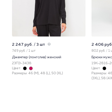
2 247 руб. / 3 шт
2 406 руб.
749 руб. / 1 шт
802 руб. / 1
Джемпер (лонгслив) женский
Брюки мужс
23ПЭ-3438
19К-2816-2
Цвет:
Цвет:
Размеры: 46 (M), 48 (L), 50 (XL)
Размеры: 48 (
(3XL), 58 (4