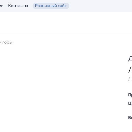
ии
Контакты
Розничный сайт
й горы
Д
/
/ 
П
Ц
В