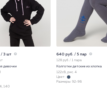
 / 3 шт
640 руб. / 5 пар
шт
128 руб. / 1 пара
я девочки
Колготки детские из хлопка
П
122с8, рис. 4
Цвет:
Размеры: 92-98
4, 140