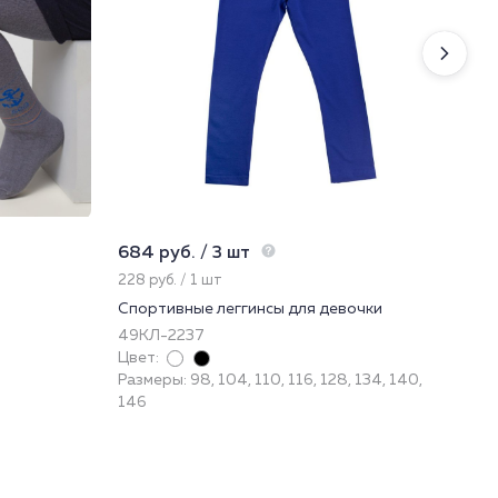
684 руб. / 3 шт
1 1
228 руб. / 1 шт
113
Спортивные леггинсы для девочки
Дет
де
49КЛ-2237
222
Цвет:
Цве
Размеры: 98, 104, 110, 116, 128, 134, 140,
Раз
146