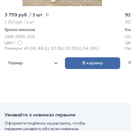
3 759 руб. / 3 шт
91
1 253 руб. / 1 шт
183
Брюки женские
Ко
29Ф-3396-206
122
Цвет:
Цв
Размеры: 46 (M), 48 (L), 50 (XL), 52 (XXL), 54 (3XL)
Ра
Размер
В корзину
Узнавайте о новинках первыми
Оформите подписку на рассылку, чтобы
первыми узнавать обо всех новинках