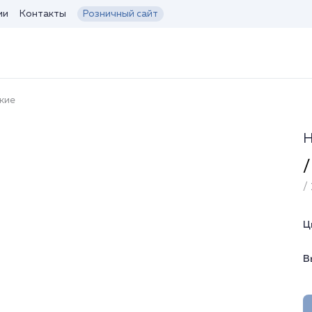
ии
Контакты
Розничный сайт
кие
Н
/
/ 
Ц
В