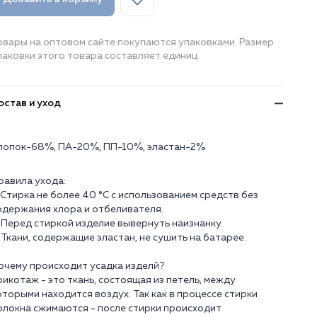
овары на оптовом сайте покупаются упаковками. Размер
паковки этого товара составляет единиц
остав и уход
лопок-68%, ПА-20%, ПП-10%, эластан-2%
равила ухода:
. Стирка не более 40 °C с использованием средств без
одержания хлора и отбеливателя.
. Перед стиркой изделие вывернуть наизнанку.
. Ткани, содержащие эластан, не сушить на батарее.
очему происходит усадка изделй?
рикотаж - это ткань, состоящая из петель, между
оторыми находится воздух. Так как в процессе стирки
олокна сжимаются - после стирки происходит