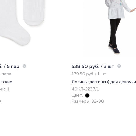
. / 5 пар
538.50 руб. / 3 шт
1 пара
179.50 руб. / 1 шт
етские
Лосины (леггинсы) для девочки
ис. 1
49КЛ-2237/1
Цвет:
0
Размеры: 92-98