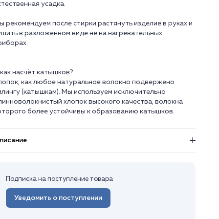
стественная усадка.
ы рекомендуем после стирки растянуть изделие в руках и
ушить в разложенном виде не на нагревательных
риборах.
 как насчёт катышков?
лопок, как любое натуральное волокно подвержено
илингу (катышкам). Мы используем исключительно
линноволокнистый хлопок высокого качества, волокна
писание
Подписка на поступление товара
Уведомить о поступлении