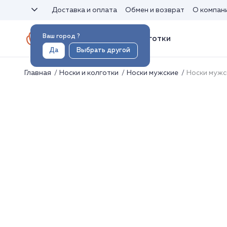
Доставка и оплата
Обмен и возврат
О компан
Ваш город
?
Носки и колготки
Да
Выбрать другой
Главная
Носки и колготки
Носки мужские
Носки мужс