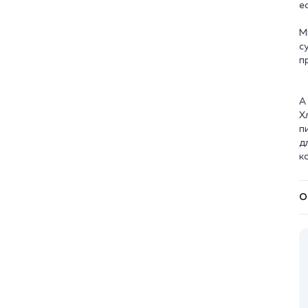
е
М
с
п
А
Х
п
д
О