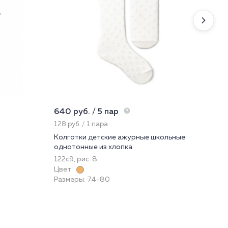
640 руб. / 5 пар
487
128 руб. / 1 пара
162
Колготки детские ажурные школьные
Фут
однотонные из хлопка
Я3
122с9, рис. 8
При
Цвет:
Цве
Размеры: 74-80
Раз