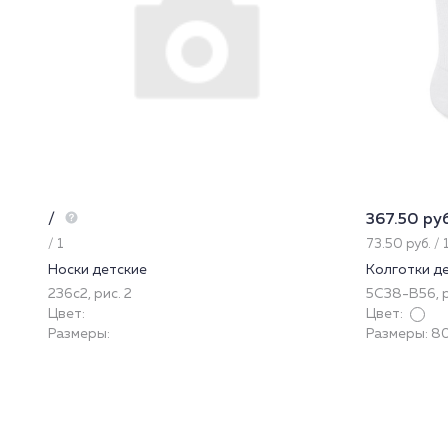
/
367.50 руб
/ 1
73.50 руб. / 
Носки детские
Колготки д
236с2, рис. 2
5С38-В56, р
Цвет:
Цвет:
Размеры:
Размеры: 8