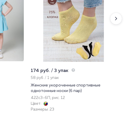
174 руб. / 3 упак
225
58 руб. / 1 упак
22.
Женские укороченные спортивные
Нос
однотонные носки (6 пар)
224
422с3-6П, рис. 12
Цве
Цвет:
Раз
Размеры: 23