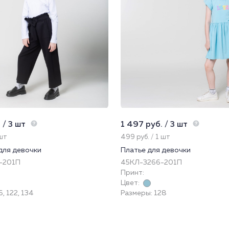
 / 3 шт
1 497 руб. / 3 шт
 шт
499 руб. / 1 шт
для девочки
Платье для девочки
-201П
45КЛ-3266-201П
Принт:
Цвет:
, 122, 134
Размеры: 128