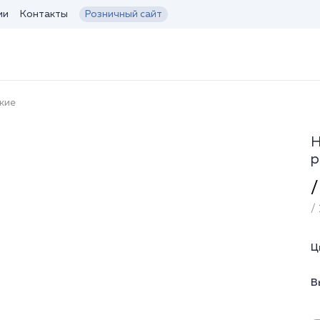
ии
Контакты
Розничный сайт
кие
Н
р
/
/ 
Ц
В