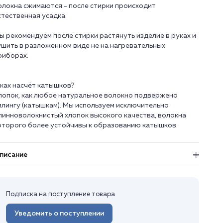
олокна сжимаются - после стирки происходит
стественная усадка.
ы рекомендуем после стирки растянуть изделие в руках и
ушить в разложенном виде не на нагревательных
риборах.
 как насчёт катышков?
лопок, как любое натуральное волокно подвержено
илингу (катышкам). Мы используем исключительно
линноволокнистый хлопок высокого качества, волокна
писание
Подписка на поступление товара
Уведомить о поступлении