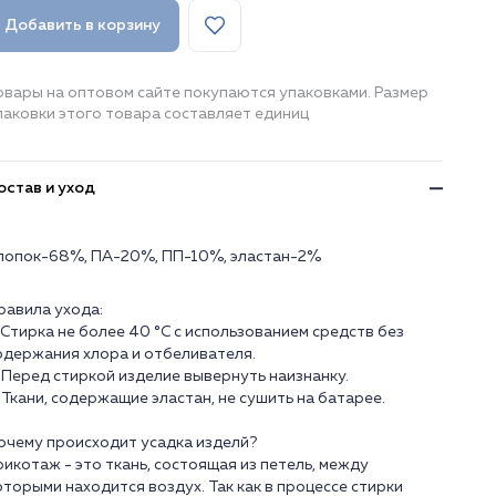
Добавить в корзину
овары на оптовом сайте покупаются упаковками. Размер
паковки этого товара составляет единиц
остав и уход
лопок-68%, ПА-20%, ПП-10%, эластан-2%
равила ухода:
. Стирка не более 40 °C с использованием средств без
одержания хлора и отбеливателя.
. Перед стиркой изделие вывернуть наизнанку.
. Ткани, содержащие эластан, не сушить на батарее.
очему происходит усадка изделй?
рикотаж - это ткань, состоящая из петель, между
оторыми находится воздух. Так как в процессе стирки