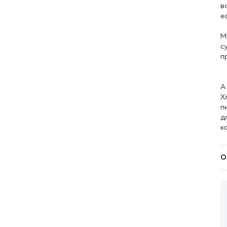
в
е
М
с
п
А
Х
п
д
О