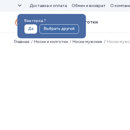
Доставка и оплата
Обмен и возврат
О компан
Ваш город
?
Носки и колготки
Да
Выбрать другой
Главная
Носки и колготки
Носки мужские
Носки мужс