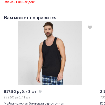
Элемент не найден!
Вам может понравится
817.50 руб. / 3 шт
2 
272.50 руб. / 1 шт
730
Майка мужская бельевая однотонная
Юб