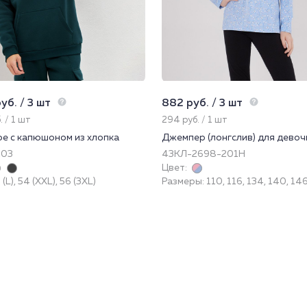
уб. / 3 шт
882 руб. / 3 шт
. / 1 шт
294 руб. / 1 шт
ое с капюшоном из хлопка
Джемпер (лонгслив) для девоч
203
43КЛ-2698-201Н
Цвет:
(L), 54 (XXL), 56 (3XL)
Размеры: 110, 116, 134, 140, 14