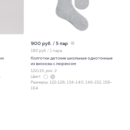
900 руб. / 5 пар
1 2
180 руб. / 1 пара
402
ки
Колготки детские школьные однотонные
Фу
из вискозы с люрексом
22
122с16, рис. 2
При
Цвет:
6
Цве
Размеры: 122-128, 134-140, 146-152, 158-
Раз
164