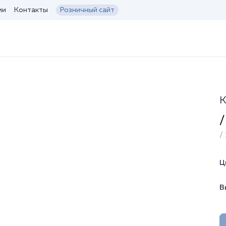
ии
Контакты
Розничный сайт
К
/
/ 
Ц
В