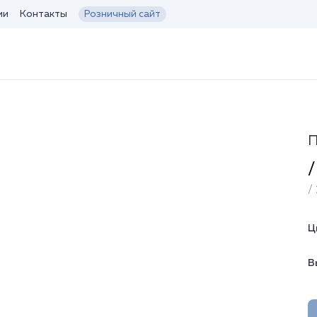
ии
Контакты
Розничный сайт
П
/
/ 
Ц
В