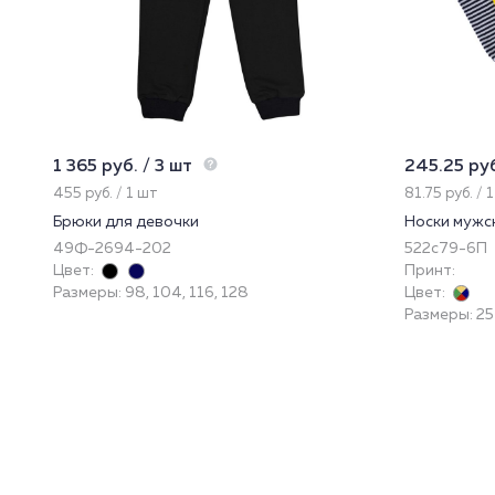
1 365 руб. / 3 шт
245.25 руб
455 руб. / 1 шт
81.75 руб. / 
Брюки для девочки
Носки мужс
49Ф-2694-202
522с79-6П
Цвет:
Принт:
Размеры: 98, 104, 116, 128
Цвет:
Размеры: 25