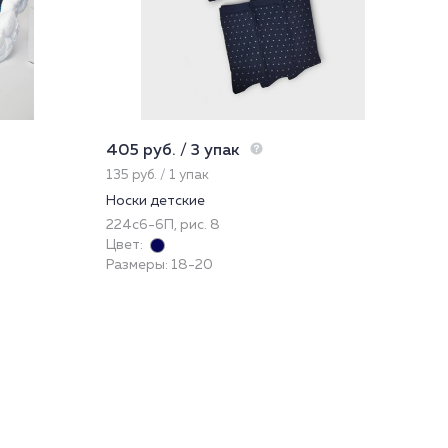
405 руб. / 3 упак
737
135 руб. / 1 упак
147
Носки детские
Кол
224с6-6П, рис. 8
132
Цвет:
Цве
Размеры: 18-20
Раз