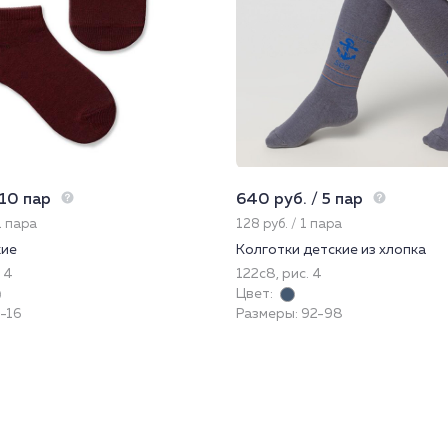
 10 пар
640 руб. / 5 пар
1 пара
128 руб. / 1 пара
кие
Колготки детские из хлопка
 4
122с8, рис. 4
Цвет:
-16
Размеры: 92-98