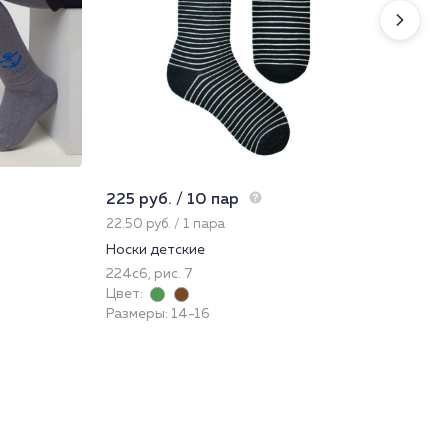
225 руб. / 10 пар
628
22.50 руб. / 1 пара
209
Носки детские
Ша
224с6, рис. 7
51
Цвет:
Цве
Размеры: 14-16
Раз