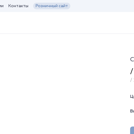
ии
Контакты
Розничный сайт
С
/
/ 
Ц
В