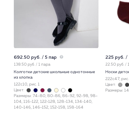
692.50 руб. / 5 пар
225 руб. /
138.50 руб. / 1 пара
22.50 руб. / 
Колготки детские школьные однотонные
Носки детс
из хлопка
222с47, рис.
122с10, рис. 1
Цвет:
Цвет:
Размеры: 14
Размеры: 74-80, 80-86, 86-92, 92-98, 98-
104, 116-122, 122-128, 128-134, 134-140,
140-146, 146-152, 152-158, 158-164