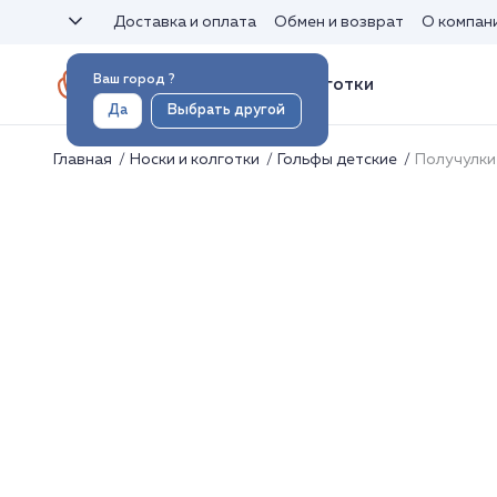
Доставка и оплата
Обмен и возврат
О компан
Ваш город
?
Носки и колготки
Да
Выбрать другой
Главная
Носки и колготки
Гольфы детские
Получулки