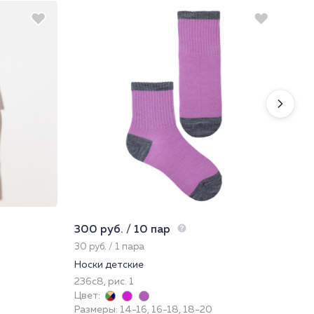
300 руб. / 10 пар
819
30 руб. / 1 пара
273
Носки детские
Тру
236с8, рис. 1
11
Цвет:
Цве
Размеры: 14-16, 16-18, 18-20
Раз