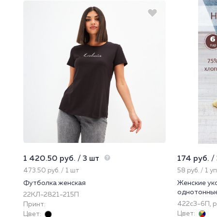
1 420.50 руб. / 3 шт
174 руб. /
473.50 руб. / 1 шт
58 руб. / 1 у
Футболка женская
Женские ук
однотонные 
22КЛ-2821-215П
422с3-6П, р
Принт:
Цвет:
Цвет: