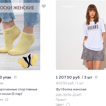
Новинка
 3 упак
1 207.50 руб. / 3 шт
пак
402.50 руб. / 1 шт
ороченные спортивные
Футболка женская
носки (6 пар)
22К-3376-224П
ис. 12
Принт:
Цвет: