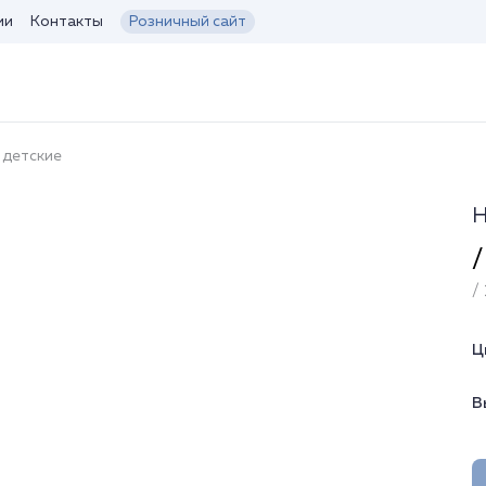
ии
Контакты
Розничный сайт
 детские
Н
/
/ 
Ц
В