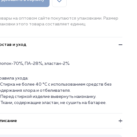
овары на оптовом сайте покупаются упаковками. Размер
паковки этого товара составляет единиц
остав и уход
лопок-70%, ПА-28%, эластан-2%
равила ухода:
. Стирка не более 40 °C с использованием средств без
одержания хлора и отбеливателя.
. Перед стиркой изделие вывернуть наизнанку.
. Ткани, содержащие эластан, не сушить на батарее.
писание