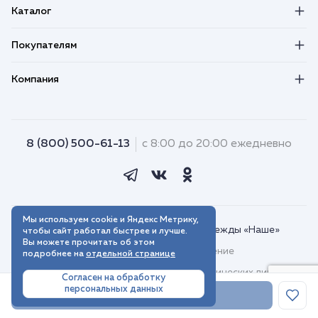
Каталог
Покупателям
Компания
8 (800) 500-61-13
с 8:00 до 20:00 ежедневно
Мы используем cookie и Яндекс Метрику,
© 2018–2026. Интернет-магазин одежды «Наше»
чтобы сайт работал быстрее и лучше.
Вы можете прочитать об этом
Пользовательское соглашение
подробнее на
отдельной странице
Договор присоединения для юридических лиц
Согласен на обработку
персональных данных
Политика обработки персональных данных
В корзину