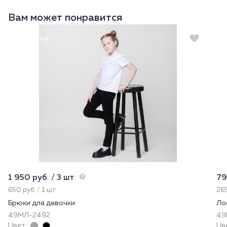
Вам может понравится
Новинка
1 950 руб. / 3 шт
79
650 руб. / 1 шт
265
Брюки для девочки
Ло
49МЛ-2492
49
Цвет:
Цв