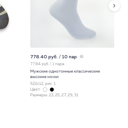
778.40 руб. / 10 пар
633
77.84 руб. / 1 пара
211
Мужские однотонные классические
Дже
высокие носки
43
522с12, рис. 1
Цве
Цвет:
Раз
Размеры: 23, 25, 27, 29, 31