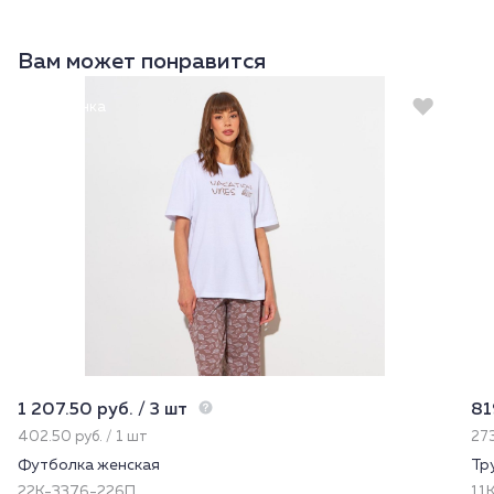
Вам может понравится
Новинка
1 207.50 руб. / 3 шт
81
402.50 руб. / 1 шт
273
Футболка женская
Тр
22К-3376-226П
11