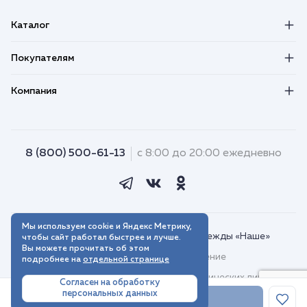
Каталог
Покупателям
Компания
8 (800) 500-61-13
с 8:00 до 20:00 ежедневно
Мы используем cookie и Яндекс Метрику,
© 2018–2026. Интернет-магазин одежды «Наше»
чтобы сайт работал быстрее и лучше.
Вы можете прочитать об этом
Пользовательское соглашение
подробнее на
отдельной странице
Договор присоединения для юридических лиц
Согласен на обработку
персональных данных
Политика обработки персональных данных
В корзину