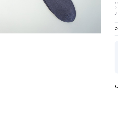
с
2
3
О
Д