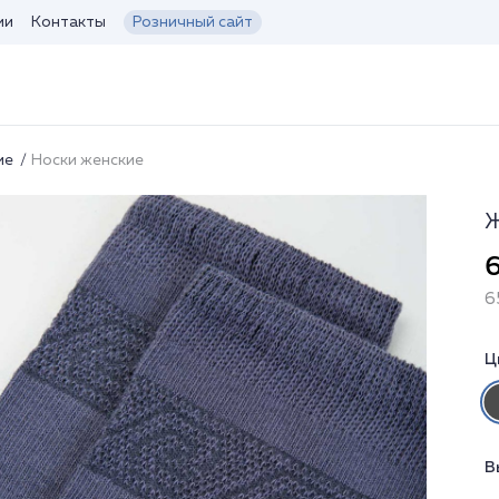
ии
Контакты
Розничный сайт
ие
Носки женские
Ж
6
6
Ц
В