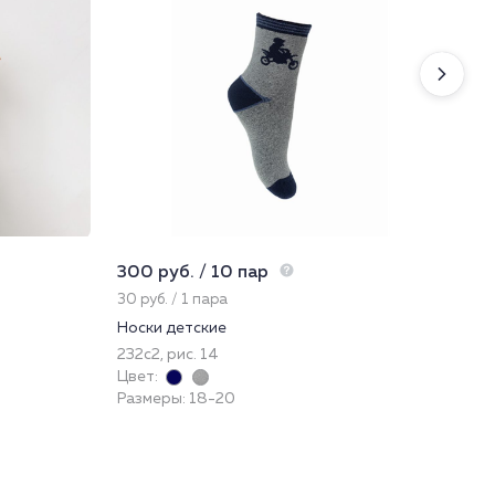
300 руб. / 10 пар
225
30 руб. / 1 пара
22.
Носки детские
Нос
232с2, рис. 14
222
Цвет:
Цве
Размеры: 18-20
Раз