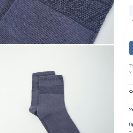
Т
у
С
Х
П
1