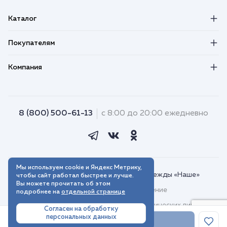
Каталог
Покупателям
Компания
8 (800) 500-61-13
с 8:00 до 20:00 ежедневно
Мы используем cookie и Яндекс Метрику,
© 2018–2026. Интернет-магазин одежды «Наше»
чтобы сайт работал быстрее и лучше.
Вы можете прочитать об этом
Пользовательское соглашение
подробнее на
отдельной странице
Договор присоединения для юридических лиц
Согласен на обработку
персональных данных
Политика обработки персональных данных
В корзину