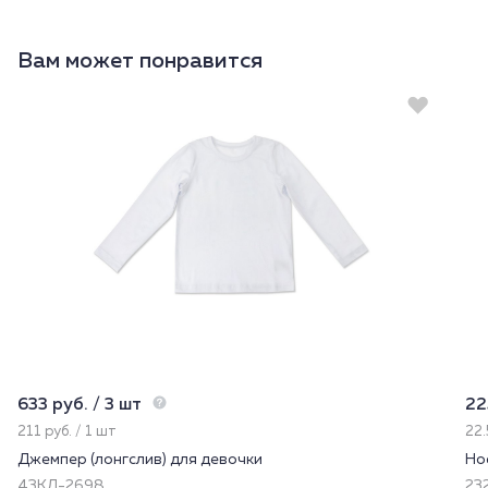
Вам может понравится
633 руб. / 3 шт
22
211 руб. / 1 шт
22.
Джемпер (лонгслив) для девочки
Но
43КЛ-2698
232