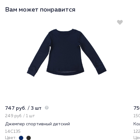
Вам может понравится
747 руб. / 3 шт
75
249 руб. / 1 шт
150
Джемпер спортивный детский
Ко
14С135
122
Цвет:
Цв