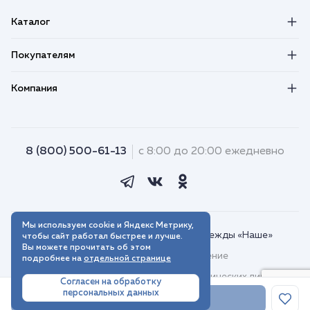
Каталог
Покупателям
Компания
8 (800) 500-61-13
с 8:00 до 20:00 ежедневно
Мы используем cookie и Яндекс Метрику,
© 2018–2026. Интернет-магазин одежды «Наше»
чтобы сайт работал быстрее и лучше.
Вы можете прочитать об этом
Пользовательское соглашение
подробнее на
отдельной странице
Договор присоединения для юридических лиц
Согласен на обработку
персональных данных
Политика обработки персональных данных
В корзину