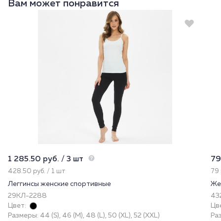
Вам может понравится
1 285.50 руб. / 3 шт
79
428.50 руб. / 1 шт
79 
Леггинсы женские спортивные
Же
29КЛ-2288
432
Цвет:
Цв
Размеры: 44 (S), 46 (M), 48 (L), 50 (XL), 52 (XXL)
Раз