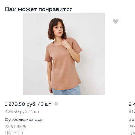
Вам может понравится
1 279.50 руб. / 3 шт
2 
426.50 руб. / 1 шт
817
Футболка женская
Во
22РЛ-3525
23
Цвет:
Цв